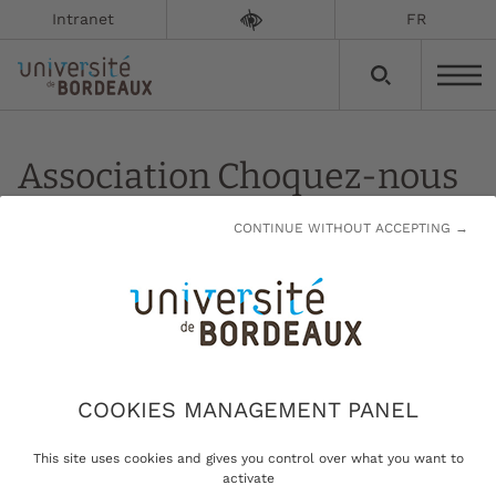
Intranet
FR
Association Choquez-nous
CONTINUE WITHOUT ACCEPTING →
Mise à jour le :
29/04/2022
Choquez-nous ! est l'association des étudiants
en santé initiant gratuitement les français à la
prise en charge de l'arrêt cardio-respiratoire
COOKIES MANAGEMENT PANEL
This site uses cookies and gives you control over what you want to
Choquez-Nous !
est une association à but non
activate
lucratif, née en 2018 suite au constat alarmant d'une