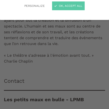
PERSONALIZE
OK, ACCEPT ALL
Cette association loi 1901 de théâtre étudiante
propose des ateliers de théâtre hebdomadaires
ayant pour but la création et la diffusion d’un
spectacle. L’humain et ses maux sont au centre de
ses réflexions et de son travail, et les créations
tentent de comprendre et traduire des événements
que l’on retrouve dans la vie.
« Le théâtre s'adresse à l'émotion avant tout. »
Charlie Chaplin
Contact
Les petits maux en bulle - LPMB