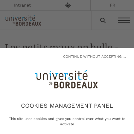
Intranet
FR
Les petits maux en bulle -
LPMB
CONTINUE WITHOUT ACCEPTING →
Mise à jour le :
02/05/2022
COOKIES MANAGEMENT PANEL
Les missions de l'association
This site uses cookies and gives you control over what you want to
activate