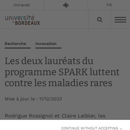
Intranet
FR
Recherche
Innovation
Les deux lauréats du
programme SPARK luttent
contre les maladies rares
Mise à jour le :
11/12/2023
Rodrigue Rossignol et Claire Leibler, les
chercheurs sélectionnés du programme SPARK
CONTINUE WITHOUT ACCEPTING →