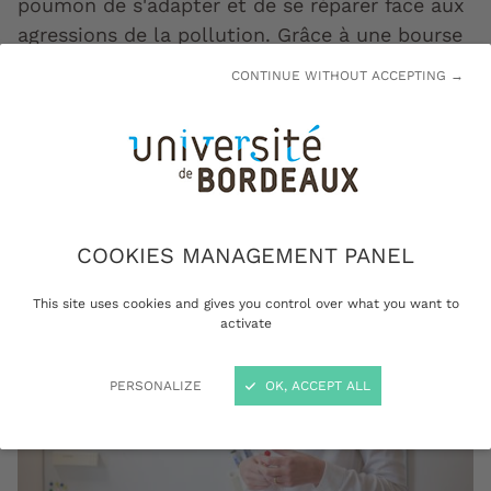
poumon de s'adapter et de se réparer face aux
agressions de la pollution. Grâce à une bourse
européenne ERC Consolidator Grant, son projet
CONTINUE WITHOUT ACCEPTING →
"Kintsugi" ambitionne d’allier biologie,
philosophie et modélisation pour déchiffrer ce
processus fascinant.
COOKIES MANAGEMENT PANEL
This site uses cookies and gives you control over what you want to
activate
PERSONALIZE
OK, ACCEPT ALL