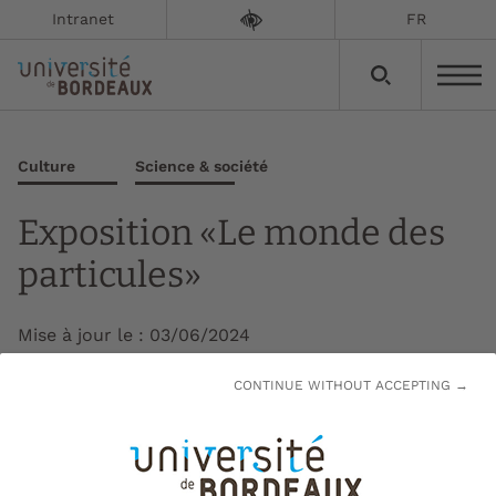
Intranet
FR
Culture
Science & société
Exposition «Le monde des
particules»
Mise à jour le :
03/06/2024
CONTINUE WITHOUT ACCEPTING →
Mercredi 12 juin, l'exposition de photos et
d'illustrations intitulée « Le monde des
particules » sera installée sur les grilles du
campus Peixotto à Talence. Il s’agit de la