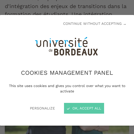
d’intégration des enjeux de transitions dans la
formation des étudiants. Une intégration
potentiellement complexe dans laquelle ils
CONTINUE WITHOUT ACCEPTING →
espèrent «embarquer» un maximum de
collègues.
COOKIES MANAGEMENT PANEL
This site uses cookies and gives you control over what you want to
activate
PERSONALIZE
OK, ACCEPT ALL