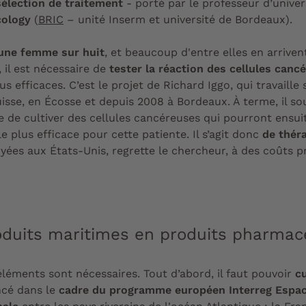
sélection de traitement
- porté par le professeur d’unive
cology
(
BRIC
– unité Inserm et université de Bordeaux).
 une femme sur huit
, et beaucoup d'entre elles en arrive
, il est nécessaire de
tester la réaction des cellules canc
s efficaces. C’est le projet de Richard Iggo, qui travaill
isse, en Écosse et depuis 2008 à Bordeaux. À terme, il sou
 de cultiver des cellules cancéreuses qui pourront ensuit
le plus efficace pour cette patiente. Il s’agit donc
de thér
yées aux États-Unis, regrette le chercheur, à des coûts pr
oduits maritimes en produits pharmac
éléments sont nécessaires. Tout d’abord, il faut pouvoir
cu
ncé dans le
cadre du programme européen Interreg Espac