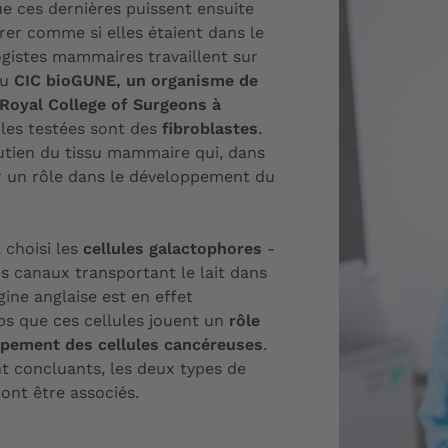
e ces dernières puissent ensuite
érer comme si elles étaient dans le
logistes mammaires travaillent sur
au
CIC bioGUNE, un organisme de
Royal College of Surgeons à
ules testées sont des
fibroblastes
.
utien du tissu mammaire qui, dans
er un rôle dans le développement du
 choisi les
cellules galactophores
-
es canaux transportant le lait dans
gine anglaise est en effet
s que ces cellules jouent un
rôle
ppement des cellules cancéreuses
.
nt concluants, les deux types de
ont être associés.