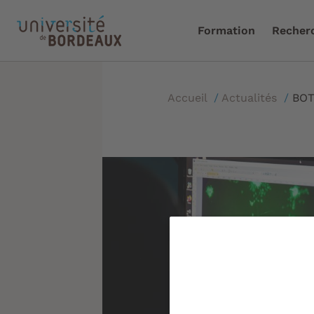
Formation
Recher
Accueil
/
Actualités
/
BOT