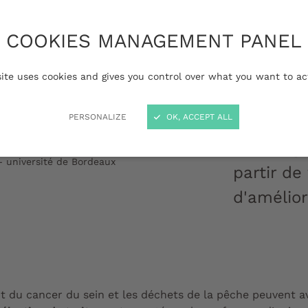
À l'occas
COOKIES MANAGEMENT PANEL
contre le
projet eu
site uses cookies and gives you control over what you want to ac
combine 
PERSONALIZE
OK, ACCEPT ALL
hydrogels
mini-orga
cancéreuses (en vert) est au cœur du
- université de Bordeaux
partir de
d'amélior
nt du cancer du sein et les déchets de la pêche peuvent 