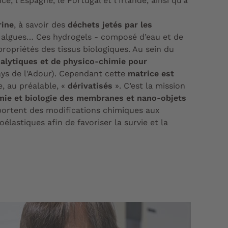
e, l'Espagne, le Portugal et l'Irlande, ainsi qu’à
rine
, à savoir des
déchets jetés par les
s algues… Ces hydrogels - composé d’eau et de
s propriétés des tissus biologiques. Au sein du
nalytiques et de physico-chimie pour
ays de l'Adour). Cependant cette
matrice est
e, au préalable, «
dérivatisés
». C’est la mission
imie et biologie des membranes et nano-objets
portent des modifications chimiques aux
élastiques afin de favoriser la survie et la