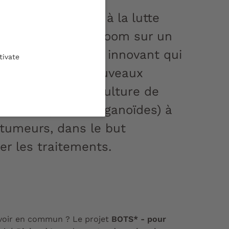
ion du mois dédié à la lutte
 cancer du sein, zoom sur un
ropéen original et innovant qui
tivate
la création de nouveaux
 marins avec la culture de
nes simplifiés (organoïdes) à
 tumeurs, dans le but
er les traitements.
avoir en commun ? Le projet
BOTS* - pour