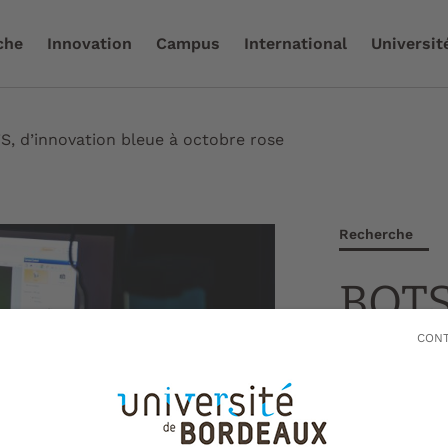
che
Innovation
Campus
International
Universit
S, d’innovation bleue à octobre rose
Recherche
BOTS
bleue
CONT
Mise à jour le