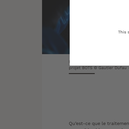
This 
Pouvoir cultiver les cellules 
projet BOTS © Gautier Dufau 
Qu’est-ce que le traiteme