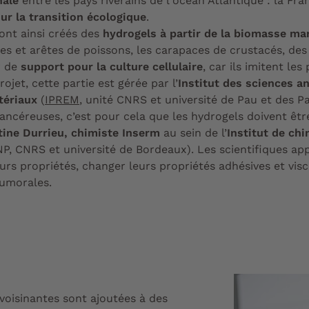
nale
entre les pays riverains de l'océan Atlantique : la Franc
our la transition écologique
.
ont ainsi créés des
hydrogels à partir de la biomasse ma
es et arêtes de poissons, les carapaces de crustacés, de
r de
support pour la culture cellulaire
, car ils imitent le
jet, cette partie est gérée par l’
Institut des sciences a
tériaux
(
IPREM
, unité CNRS et université de Pau et des P
ancéreuses, c’est pour cela que les hydrogels doivent êtr
tine Durrieu, chimiste Inserm
au sein de l’
Institut de ch
P, CNRS et université de Bordeaux). Les scientifiques ap
rs propriétés, changer leurs propriétés adhésives et visco
tumorales.
avoisinantes sont ajoutées à des