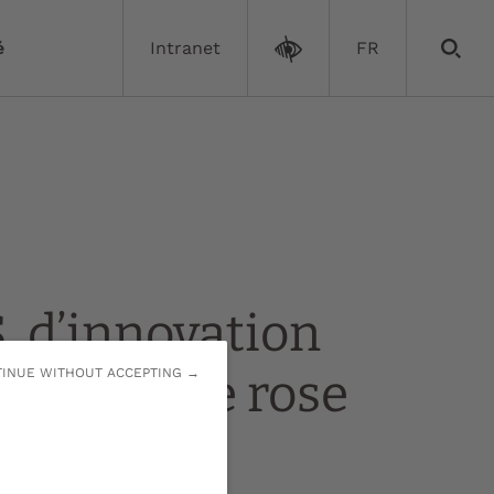
é
Intranet
FR
, d’innovation
 à octobre rose
INUE WITHOUT ACCEPTING →
 :
18/10/2024