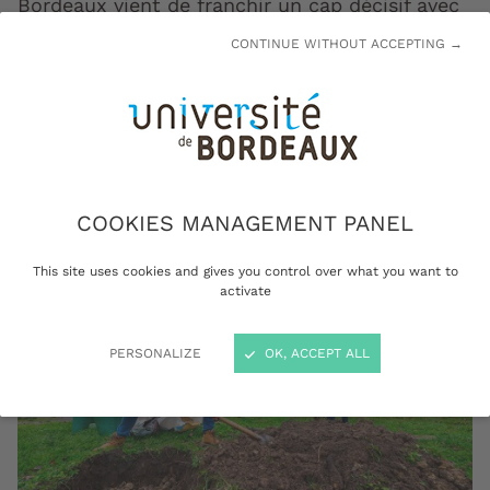
Bordeaux vient de franchir un cap décisif avec
son évaluation à mi-parcours, et sa
CONTINUE WITHOUT ACCEPTING →
confirmation, par l’Agence nationale de la
recherche. Retour sur une ambition partie
d’une vision très théorique qui œuvre
désormais à conforter son impact.
COOKIES MANAGEMENT PANEL
This site uses cookies and gives you control over what you want to
activate
PERSONALIZE
OK, ACCEPT ALL