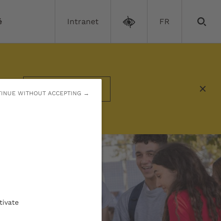
é
Intranet
FR
emière année - Parcoursup
En savoir plus
INUE WITHOUT ACCEPTING →
tivate