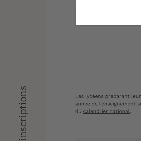
licence, BUT ou é
Les lycéens préparant leur 
année de l’enseignement su
du
calendrier national
.