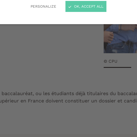
tudes de santé.
PERSONALIZE
OK, ACCEPT ALL
© CPU
baccalauréat, ou les étudiants déjà titulaires du baccala
périeur en France doivent constituer un dossier et candi