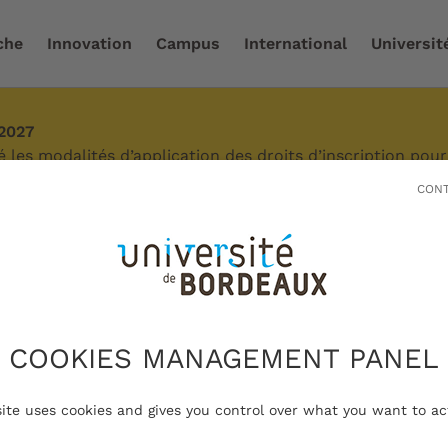
che
Innovation
Campus
International
Universit
-2027
didatures et inscriptions
/
Candidater à l'université
/
Pr
les modalités d’application des droits d’inscription pour
autaires. En fonction de votre situation, des droits
CONT
 peuvent s'appliquer. Des exonérations sont possibles sous
année -
up
COOKIES MANAGEMENT PANEL
dalités de candidature
site uses cookies and gives you control over what you want to ac
n première année de