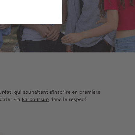
uréat, qui souhaitent s’inscrire en première
dater via
Parcoursup
dans le respect