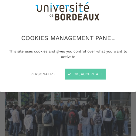
supérieur y est plus faible. En réponse à ce
constat, l’université organise régulièrement des
temps de rencontre et d’échange avec les
lycéennes et lycéens pour leur donner un
COOKIES MANAGEMENT PANEL
aperçu du campus universitaire et de la vie
étudiante.
This site uses cookies and gives you control over what you want to
activate
PERSONALIZE
OK, ACCEPT ALL