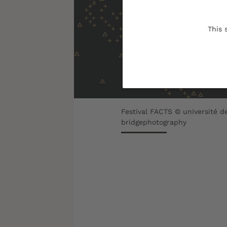
This 
Festival FACTS © université 
bridgephotography