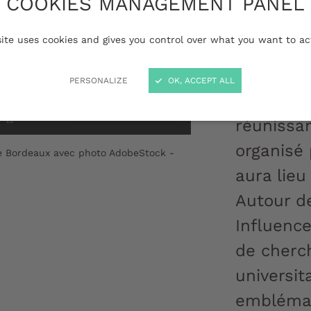
COOKIES MANAGEMENT PANEL
époq
site uses cookies and gives you control over what you want to ac
Mise à jour le
PERSONALIZE
OK, ACCEPT ALL
La 5ème é
réunissan
organisé 
de Bordeaux avec photo AdobeStock -
aura lieu
Autour d
Influence
de cherc
universit
emblémat