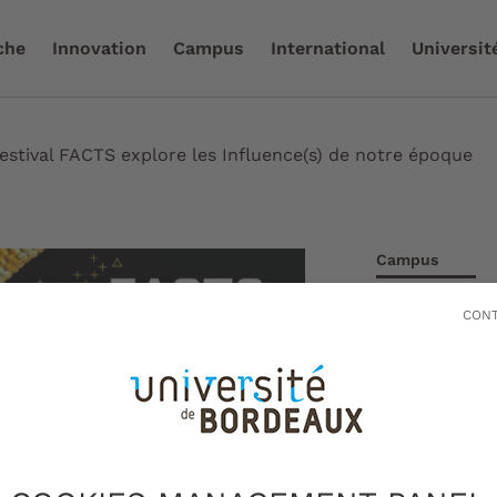
che
Innovation
Campus
International
Universit
festival FACTS explore les Influence(s) de notre époque
Campus
Le fe
CONT
explo
Influ