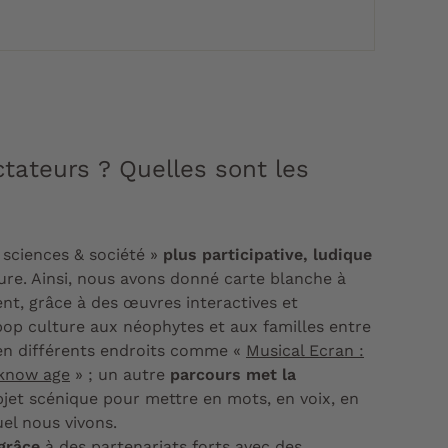
tateurs ? Quelles sont les
 sciences & société »
plus participative, ludique
ture. Ainsi, nous avons donné carte blanche à
ment, grâce à des œuvres interactives et
pop culture aux néophytes et aux familles entre
 en différents endroits comme «
Musical Ecran :
 know age
» ; un autre
parcours met la
bjet scénique pour mettre en mots, en voix, en
equel nous vivons.
grâce
à des partenariats forts avec des