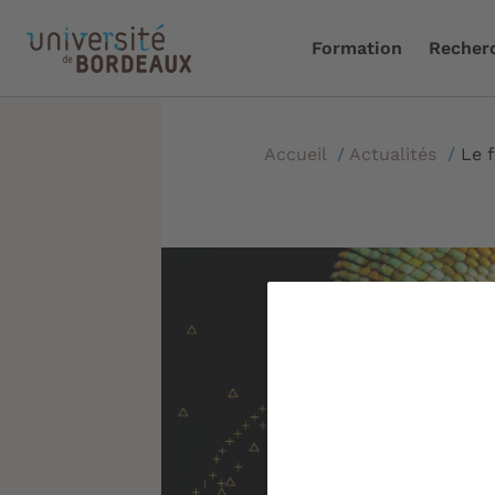
Formation
Recher
Accueil
/
Actualités
/
Le 