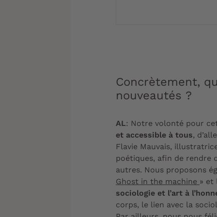
Concrètement, que
nouveautés ?
AL
: Notre volonté pour cet
et accessible à tous
, d’al
Flavie Mauvais, illustratri
poétiques, afin de rendre 
autres. Nous proposons
é
Ghost in the machine
» et
sociologie et l’art à l’honn
corps, le lien avec la soci
Par ailleurs, nous nous fél