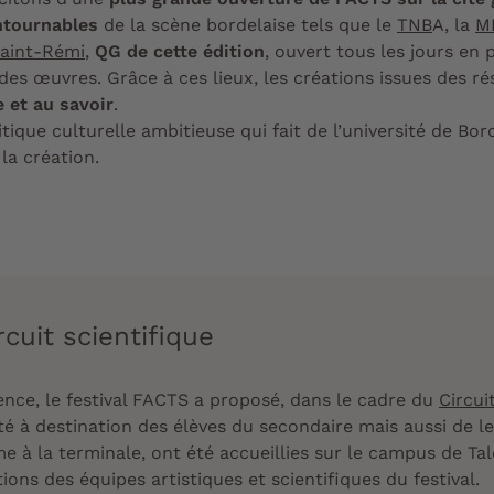
ntournables
de la scène bordelaise tels que le
TNB
A, la
M
Saint-Rémi
,
QG de cette édition
, ouvert tous les jours en
des œuvres. Grâce à ces lieux, les créations issues des ré
e et au savoir
.
itique culturelle ambitieuse qui fait de l’université de B
 la création.
rcuit scientifique
ience, le festival FACTS a proposé, dans le cadre du
Circui
été à destination des élèves du secondaire mais aussi de l
ème à la terminale, ont été accueillies sur le campus de Ta
ions des équipes artistiques et scientifiques du festival.