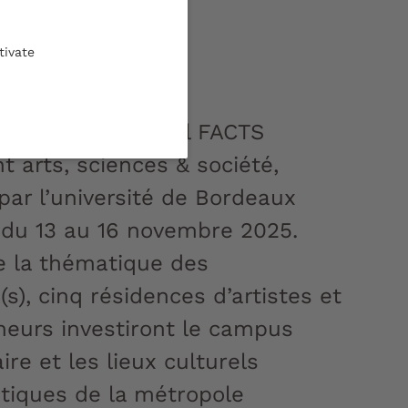
ue
tivate
 :
20/10/2025
dition du festival FACTS
t arts, sciences & société,
par l’université de Bordeaux
 du 13 au 16 novembre 2025.
e la thématique des
(s), cinq résidences d’artistes et
heurs investiront le campus
aire et les lieux culturels
iques de la métropole