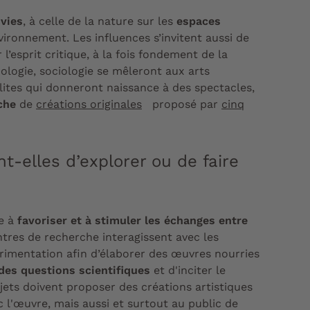
 vies
, à celle de la nature sur les
espaces
ironnement. Les influences s’invitent aussi de
 l’esprit critique, à la fois fondement de la
ologie, sociologie se mêleront aux arts
olites qui donneront naissance à des spectacles,
iche
de
créations originales
proposé par
cinq
-elles d’explorer ou de faire
se à
favoriser et à stimuler les échanges entre
entres de recherche interagissent avec les
imentation afin d’élaborer des œuvres nourries
des questions scientifiques
et d'inciter le
jets doivent proposer des créations artistiques
 l'œuvre, mais aussi et surtout au public de