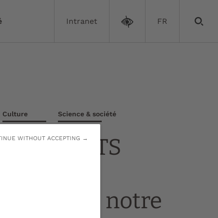
é
Intranet
FR
Culture
Science & société
stival FACTS
INUE WITHOUT ACCEPTING →
re les
ence(s) de notre