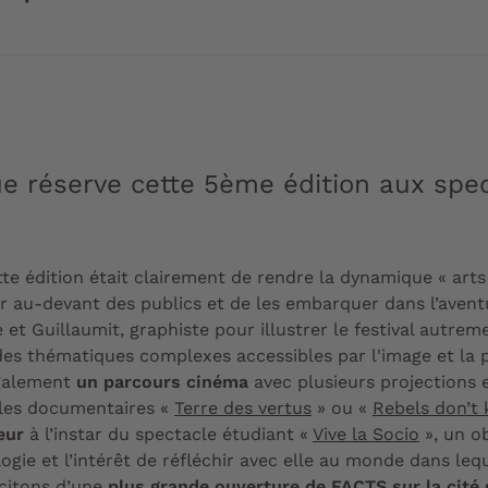
 réserve cette 5ème édition aux spec
te édition était clairement de rendre la dynamique « arts
ler au-devant des publics et de les embarquer dans l’aven
ce et Guillaumit, graphiste pour illustrer le festival autre
des thématiques complexes accessibles par l'image et la 
galement
un parcours cinéma
avec plusieurs projections
 les documentaires «
Terre des vertus
» ou «
Rebels don’t
eur
à l’instar du spectacle étudiant «
Vive la Socio
», un o
ologie et l’intérêt de réfléchir avec elle au monde dans l
icitons d’une
plus grande ouverture de FACTS sur la cité 