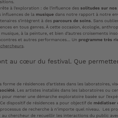
itions.
ête à l’exploration : de l’influence des
solitudes sur nos
s influences de la
musique
dans notre rapport à notre env
rtenaires s’intègrent à des
parcours de soins
. Sans oublier
uences en tous genres. À cette occasion, écologie, anthrop
a musique, à la peinture, et bien d’autres croisements ins
rencontres et autres performances… Un
programme très r
e chercheurs
.
nt au cœur du festival. Que permettent
la forme de résidences d’artistes dans les laboratoires, vi
 société
. Les artistes installés dans les laboratoires ou c
 pour mener une démarche exploratoire basée sur l’expér
e dispositif de résidences a pour objectif de
médiatiser 
n processus de recherche à n'importe quel niveau. Les pro
u chercheur de recueillir les interactions du public avec