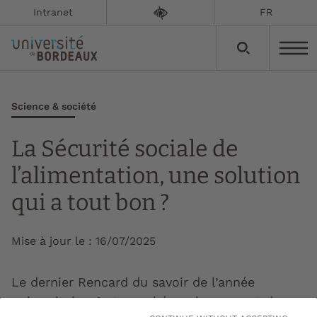
Intranet
FR
Science & société
La Sécurité sociale de
l’alimentation, une solution
qui a tout bon ?
Mise à jour le :
16/07/2025
Le dernier Rencard du savoir de l’année
universitaire s’est penché sur le concept de