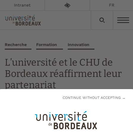
Intranet
FR
Recherche
Formation
Innovation
L’université et le CHU de
Bordeaux réaffirment leur
partenariat
CONTINUE WITHOUT ACCEPTING →
Mise à jour le :
24/11/2025
Le centre hospitalier universitaire et
l’université viennent de signer une convention