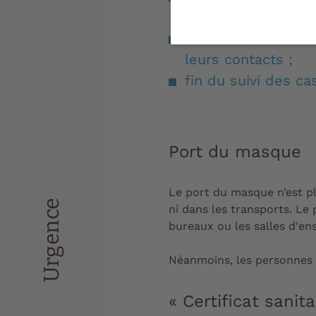
Covid-19 ;
fin de l'isolement 
leurs contacts ;
fin du suivi des ca
Port du masque
Le port du masque n’est pl
Urgence
ni dans les transports. Le
bureaux ou les salles d'en
Néanmoins, les personnes q
«
Certificat sanit