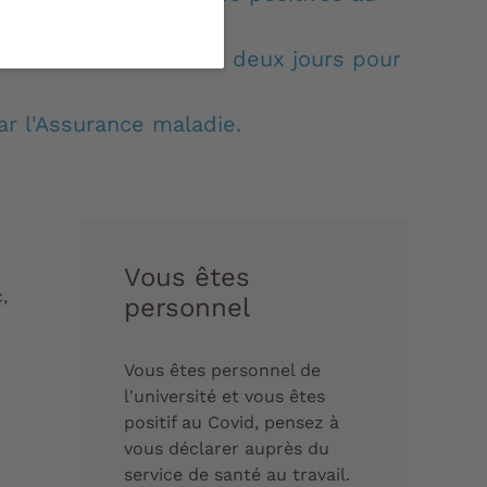
n d'un test au bout de deux jours pour
par l'Assurance maladie.
Vous êtes
,
personnel
Vous êtes personnel de
l'université et vous êtes
positif au Covid, pensez à
vous déclarer auprès du
service de santé au travail.