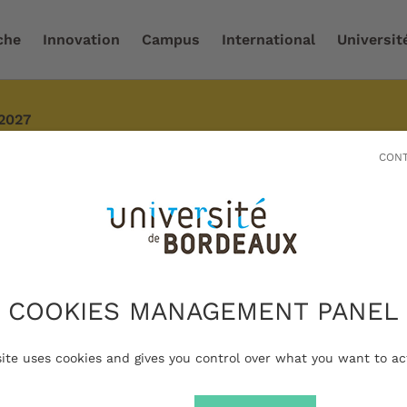
che
Innovation
Campus
International
Universit
-2027
mations COVID-19
les modalités d’application des droits d’inscription pour
CONT
autaires. En fonction de votre situation, des droits
 peuvent s'appliquer. Des exonérations sont possibles sous
ions COVID-19
COOKIES MANAGEMENT PANEL
ents prennent effet au 1er février 20
site uses cookies and gives you control over what you want to ac
travail dérogatoires, sans jour de carence pou