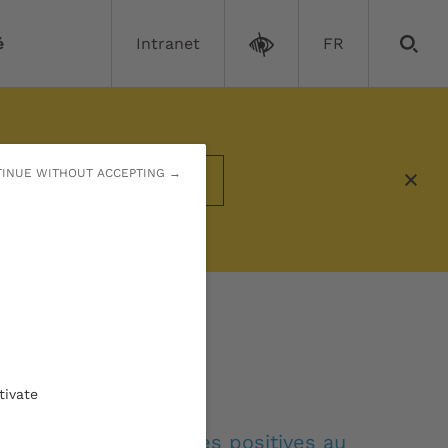
é
Intranet
FR
INUE WITHOUT ACCEPTING →
En savoir plus
23 :
tivate
r les personnes testées positives au