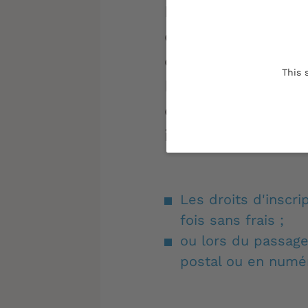
Pour les diplômes
d'inscription sont
de l'Enseignement
This 
Recherche et le m
des Finances et d
industrielle et n
Les droits d'inscri
fois sans frais ;
ou lors du passage
postal ou en numér