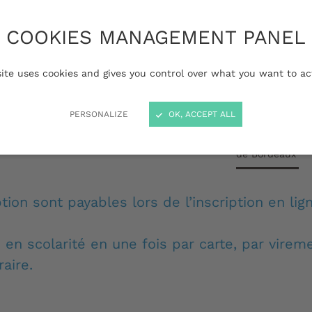
 nationaux, les droits
COOKIES MANAGEMENT PANEL
 fixés par le ministère
 supérieur et de la
site uses cookies and gives you control over what you want to ac
inistère de l'Economie,
e la Souveraineté
PERSONALIZE
OK, ACCEPT ALL
umérique.
Rentrée étudia
de Bordeaux
ption sont payables lors de l’inscription en li
 en scolarité en une fois par carte, par vire
aire.