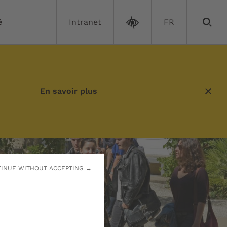
é
Intranet
FR
En savoir plus
INUE WITHOUT ACCEPTING →