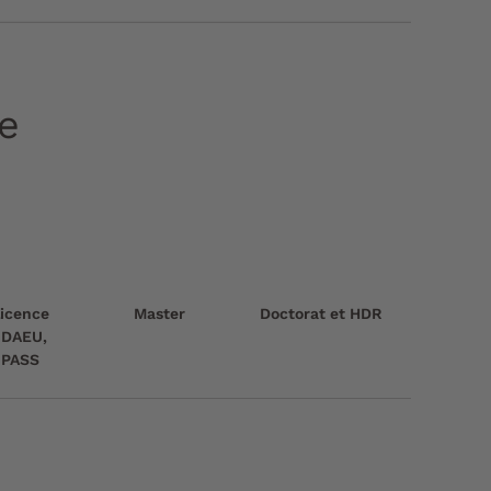
ue
licence
Master
Doctorat et HDR
, DAEU,
 PASS