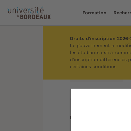
Formation
Recher
Droits d'inscription 2026
Accueil
/
Formation
/
Can
Le gouvernement a modifié 
les étudiants extra-commun
d'inscription différenciés
certaines conditions.
Sommaire
Coût des 
Mise à jour le :
08/07/2026