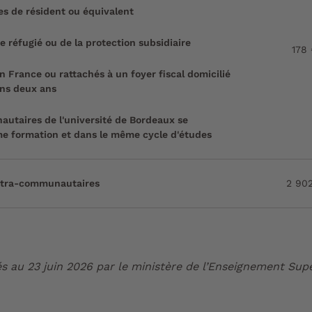
tes de résident ou équivalent
e réfugié ou de la protection subsidiaire
178
n France ou rattachés à un foyer fiscal domicilié
ns deux ans
utaires de l'université de Bordeaux se
me formation et dans le même cycle d'études
extra-communautaires
2 90
s au 23 juin 2026 par le ministère de l’Enseignement Supé